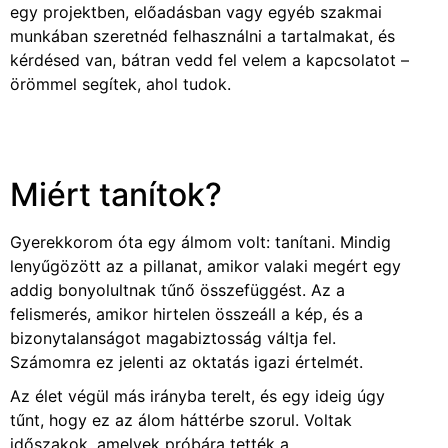
egy projektben, előadásban vagy egyéb szakmai
munkában szeretnéd felhasználni a tartalmakat, és
kérdésed van, bátran vedd fel velem a kapcsolatot –
örömmel segítek, ahol tudok.
Miért tanítok?
Gyerekkorom óta egy álmom volt: tanítani. Mindig
lenyűgözött az a pillanat, amikor valaki megért egy
addig bonyolultnak tűnő összefüggést. Az a
felismerés, amikor hirtelen összeáll a kép, és a
bizonytalanságot magabiztosság váltja fel.
Számomra ez jelenti az oktatás igazi értelmét.
Az élet végül más irányba terelt, és egy ideig úgy
tűnt, hogy ez az álom háttérbe szorul. Voltak
időszakok, amelyek próbára tették a