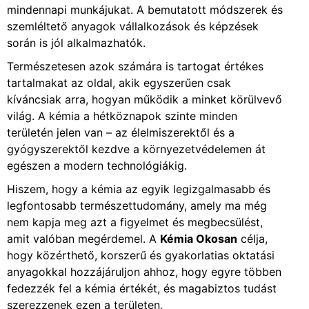
mindennapi munkájukat. A bemutatott módszerek és
szemléltető anyagok vállalkozások és képzések
során is jól alkalmazhatók.
Természetesen azok számára is tartogat értékes
tartalmakat az oldal, akik egyszerűen csak
kíváncsiak arra, hogyan működik a minket körülvevő
világ. A kémia a hétköznapok szinte minden
területén jelen van – az élelmiszerektől és a
gyógyszerektől kezdve a környezetvédelemen át
egészen a modern technológiákig.
Hiszem, hogy a kémia az egyik legizgalmasabb és
legfontosabb természettudomány, amely ma még
nem kapja meg azt a figyelmet és megbecsülést,
amit valóban megérdemel. A
Kémia Okosan
célja,
hogy közérthető, korszerű és gyakorlatias oktatási
anyagokkal hozzájáruljon ahhoz, hogy egyre többen
fedezzék fel a kémia értékét, és magabiztos tudást
szerezzenek ezen a területen.