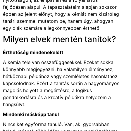
nyitottságon, az empátián és a folyamatos
fejlődésen alapul. A tapasztalataim alapján sokszor
éppen az jelent előnyt, hogy a kémiát nem kizárólag
tanári szemmel mutatom be, hanem úgy, ahogyan
egy diák számára a legkönnyebben érthető.
Milyen elvek mentén tanítok?
Érthetőség mindenekelőtt
A kémia tele van összefüggésekkel. Ezeket sokkal
könnyebb megjegyezni, ha valamilyen élményhez,
hétköznapi példához vagy szemléletes hasonlathoz
kapcsolódnak. Ezért a tanítás során a hagyományos
magolás helyett a megértésre, a logikus
gondolkodásra és a kreatív példákra helyezem a
hangsúlyt.
Mindenki másképp tanul
Nincs két egyforma tanuló. Van, aki gyorsabban