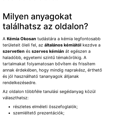
Milyen anyagokat
találhatsz az oldalon?
A
Kémia Okosan
tudástára a kémia legfontosabb
területeit öleli fel, az
általános kémiától
kezdve a
szervetlen
és
szerves kémián
át egészen a
haladóbb, egyetemi szintű témakörökig. A
tartalmakat folyamatosan bővítem és frissítem
annak érdekében, hogy mindig naprakész, érthető
és jól használható tananyagok álljanak
rendelkezésedre.
Az oldalon többféle tanulási segédanyag közül
választhatsz:
részletes elméleti összefoglalók;
szemléltető prezentációk;