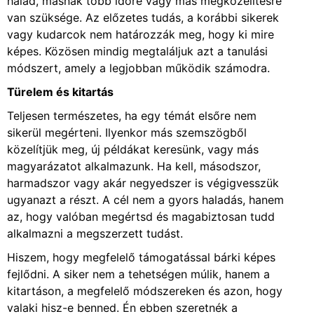
halad, másnak több időre vagy más megközelítésre
van szüksége. Az előzetes tudás, a korábbi sikerek
vagy kudarcok nem határozzák meg, hogy ki mire
képes. Közösen mindig megtaláljuk azt a tanulási
módszert, amely a legjobban működik számodra.
Türelem és kitartás
Teljesen természetes, ha egy témát elsőre nem
sikerül megérteni. Ilyenkor más szemszögből
közelítjük meg, új példákat keresünk, vagy más
magyarázatot alkalmazunk. Ha kell, másodszor,
harmadszor vagy akár negyedszer is végigvesszük
ugyanazt a részt. A cél nem a gyors haladás, hanem
az, hogy valóban megértsd és magabiztosan tudd
alkalmazni a megszerzett tudást.
Hiszem, hogy megfelelő támogatással bárki képes
fejlődni. A siker nem a tehetségen múlik, hanem a
kitartáson, a megfelelő módszereken és azon, hogy
valaki hisz-e benned. Én ebben szeretnék a