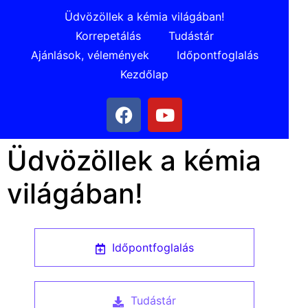
Üdvözöllek a kémia világában!
Korrepetálás
Tudástár
Ajánlások, vélemények
Időpontfoglalás
Kezdőlap
Üdvözöllek a kémia
világában!
Időpontfoglalás
Tudástár