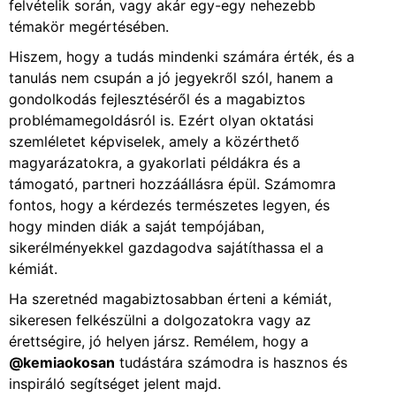
felvételik során, vagy akár egy-egy nehezebb
témakör megértésében.
Hiszem, hogy a tudás mindenki számára érték, és a
tanulás nem csupán a jó jegyekről szól, hanem a
gondolkodás fejlesztéséről és a magabiztos
problémamegoldásról is. Ezért olyan oktatási
szemléletet képviselek, amely a közérthető
magyarázatokra, a gyakorlati példákra és a
támogató, partneri hozzáállásra épül. Számomra
fontos, hogy a kérdezés természetes legyen, és
hogy minden diák a saját tempójában,
sikerélményekkel gazdagodva sajátíthassa el a
kémiát.
Ha szeretnéd magabiztosabban érteni a kémiát,
sikeresen felkészülni a dolgozatokra vagy az
érettségire, jó helyen jársz. Remélem, hogy a
@kemiaokosan
tudástára számodra is hasznos és
inspiráló segítséget jelent majd.