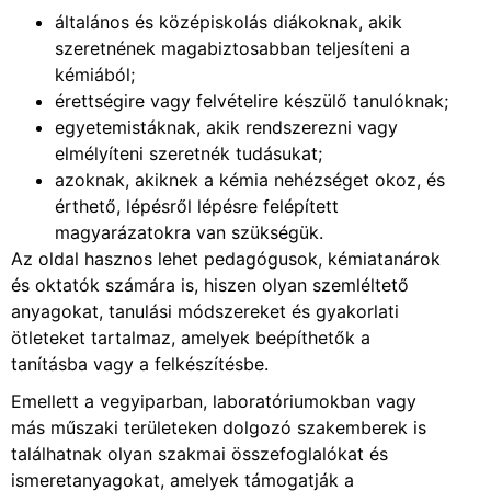
általános és középiskolás diákoknak, akik
szeretnének magabiztosabban teljesíteni a
kémiából;
érettségire vagy felvételire készülő tanulóknak;
egyetemistáknak, akik rendszerezni vagy
elmélyíteni szeretnék tudásukat;
azoknak, akiknek a kémia nehézséget okoz, és
érthető, lépésről lépésre felépített
magyarázatokra van szükségük.
Az oldal hasznos lehet pedagógusok, kémiatanárok
és oktatók számára is, hiszen olyan szemléltető
anyagokat, tanulási módszereket és gyakorlati
ötleteket tartalmaz, amelyek beépíthetők a
tanításba vagy a felkészítésbe.
Emellett a vegyiparban, laboratóriumokban vagy
más műszaki területeken dolgozó szakemberek is
találhatnak olyan szakmai összefoglalókat és
ismeretanyagokat, amelyek támogatják a