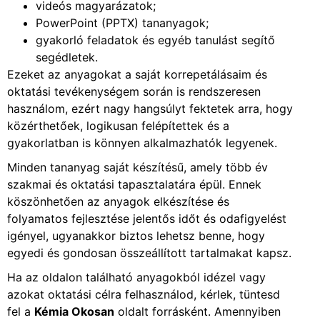
videós magyarázatok;
PowerPoint (PPTX) tananyagok;
gyakorló feladatok és egyéb tanulást segítő
segédletek.
Ezeket az anyagokat a saját korrepetálásaim és
oktatási tevékenységem során is rendszeresen
használom, ezért nagy hangsúlyt fektetek arra, hogy
közérthetőek, logikusan felépítettek és a
gyakorlatban is könnyen alkalmazhatók legyenek.
Minden tananyag saját készítésű, amely több év
szakmai és oktatási tapasztalatára épül. Ennek
köszönhetően az anyagok elkészítése és
folyamatos fejlesztése jelentős időt és odafigyelést
igényel, ugyanakkor biztos lehetsz benne, hogy
egyedi és gondosan összeállított tartalmakat kapsz.
Ha az oldalon található anyagokból idézel vagy
azokat oktatási célra felhasználod, kérlek, tüntesd
fel a
Kémia Okosan
oldalt forrásként. Amennyiben