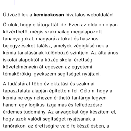
Üdvözöllek a
kemiaokosan
hivatalos weboldalán!
Örülök, hogy ellátogattál ide. Ezen az oldalon olyan
közérthető, mégis szakmailag megalapozott
tananyagokat, magyarázatokat és hasznos
bejegyzéseket találsz, amelyek végigkísérnek a
kémia tanulásának különböző szintjein. Az általános
iskolai alapoktól a középiskolai érettségi
követelményein át egészen az egyetemi
témakörökig igyekszem segítséget nyújtani.
A tudástárat több év oktatási és szakmai
tapasztalata alapján építettem fel. Célom, hogy a
kémia ne egy nehezen érthető tantárgy legyen,
hanem egy logikus, izgalmas és felfedezésre
érdemes tudomány. Az anyagokat úgy készítem el,
hogy azok valódi segítséget nyújtsanak a
tanórákon, az érettségire való felkészülésben, a