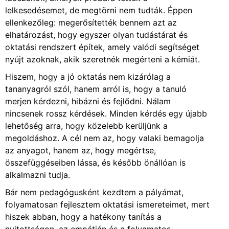
lelkesedésemet, de megtörni nem tudták. Éppen
ellenkezőleg: megerősítették bennem azt az
elhatározást, hogy egyszer olyan tudástárat és
oktatási rendszert építek, amely valódi segítséget
nyújt azoknak, akik szeretnék megérteni a kémiát.
Hiszem, hogy a jó oktatás nem kizárólag a
tananyagról szól, hanem arról is, hogy a tanuló
merjen kérdezni, hibázni és fejlődni. Nálam
nincsenek rossz kérdések. Minden kérdés egy újabb
lehetőség arra, hogy közelebb kerüljünk a
megoldáshoz. A cél nem az, hogy valaki bemagolja
az anyagot, hanem az, hogy megértse,
összefüggéseiben lássa, és később önállóan is
alkalmazni tudja.
Bár nem pedagógusként kezdtem a pályámat,
folyamatosan fejlesztem oktatási ismereteimet, mert
hiszek abban, hogy a hatékony tanítás a