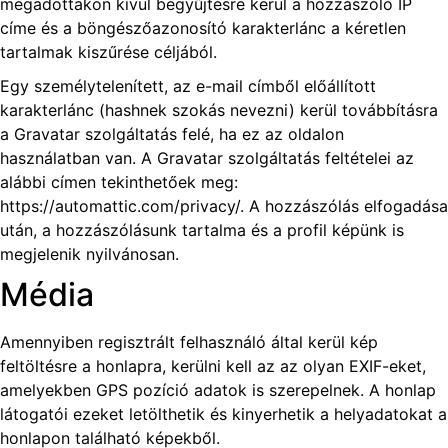
megadottakon kívül begyűjtésre kerül a hozzászóló IP
címe és a böngészőazonosító karakterlánc a kéretlen
tartalmak kiszűrése céljából.
Egy személytelenített, az e-mail címből előállított
karakterlánc (hashnek szokás nevezni) kerül továbbításra
a Gravatar szolgáltatás felé, ha ez az oldalon
használatban van. A Gravatar szolgáltatás feltételei az
alábbi címen tekinthetőek meg:
https://automattic.com/privacy/. A hozzászólás elfogadása
után, a hozzászólásunk tartalma és a profil képünk is
megjelenik nyilvánosan.
Média
Amennyiben regisztrált felhasználó által kerül kép
feltöltésre a honlapra, kerülni kell az az olyan EXIF-eket,
amelyekben GPS pozíció adatok is szerepelnek. A honlap
látogatói ezeket letölthetik és kinyerhetik a helyadatokat a
honlapon található képekből.