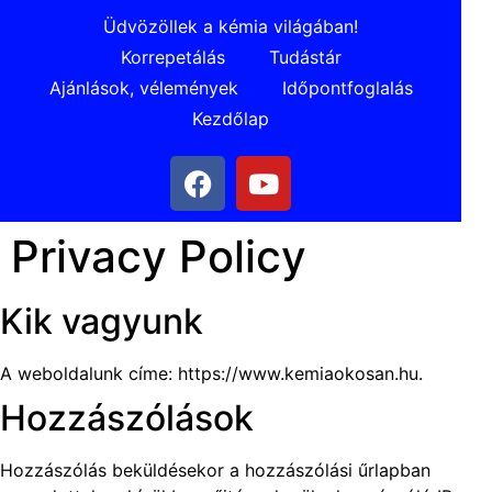
Üdvözöllek a kémia világában!
Korrepetálás
Tudástár
Ajánlások, vélemények
Időpontfoglalás
Kezdőlap
Privacy Policy
Kik vagyunk
A weboldalunk címe: https://www.kemiaokosan.hu.
Hozzászólások
Hozzászólás beküldésekor a hozzászólási űrlapban