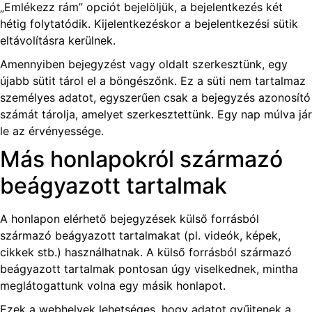
„Emlékezz rám” opciót bejelöljük, a bejelentkezés két
hétig folytatódik. Kijelentkezéskor a bejelentkezési sütik
eltávolításra kerülnek.
Amennyiben bejegyzést vagy oldalt szerkesztünk, egy
újabb sütit tárol el a böngészőnk. Ez a süti nem tartalmaz
személyes adatot, egyszerűen csak a bejegyzés azonosító
számát tárolja, amelyet szerkesztettünk. Egy nap múlva jár
le az érvényessége.
Más honlapokról származó
beágyazott tartalmak
A honlapon elérhető bejegyzések külső forrásból
származó beágyazott tartalmakat (pl. videók, képek,
cikkek stb.) használhatnak. A külső forrásból származó
beágyazott tartalmak pontosan úgy viselkednek, mintha
meglátogattunk volna egy másik honlapot.
Ezek a webhelyek lehetséges, hogy adatot gyűjtenek a